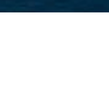
お客様に安心と信頼をご提供します。
株式会社M＆Pでは、国内外問わず、最高水準のものをプロの
目で見定めお届け致します。
お客様には、常に世界と時代を見据えたコンサルタントでベ
ストなお取引を実現して頂きたいと思っております。